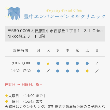
〒560-0005
大阪府豊中市西緑丘１丁目１−３１ Crice
Nikko緑丘 3－Ⅰ 3階
診療時間
月
火
水
木
金
土
日
9:00 - 13:00
●
★
●
●
●
●
／
14:30 - 17:30
●
／
●
●
●
◆
／
休診日 … 日曜日、祝日
14:00
★
火曜日 …
まで｜
16:45
◆
土曜日 …
まで
火曜日はカウンセリング、定期検診や歯周病治療のご予約とな