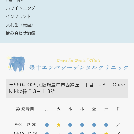
ホワイトニング
インプラント
入れ歯（義歯）
噛み合わせ治療
〒560-0005
大阪府豊中市西緑丘１丁目１−３１ Crice
Nikko緑丘 3－Ⅰ 3階
診療時間
月
火
水
木
金
土
日
9:00 - 13:00
●
★
●
●
●
●
／
14:30 - 17:30
●
／
●
●
●
◆
／