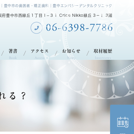
｜豊中市の歯医者・矯正歯科｜豊中エンパシーデンタルクリニック
大阪府豊中市西緑丘１丁目１−３１ Crice Nikko緑丘 3－Ⅰ 3階
06-6398-7786
著書
アクセス
お知らせ
取材履歴
Book
Access
News
Interviews
れる？