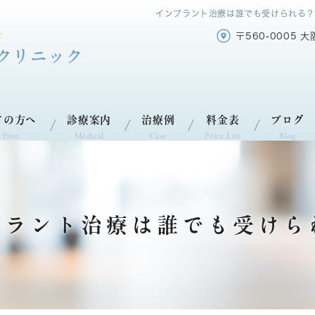
インプラント治療は誰でも受けられる？
〒560-0005 
ての方へ
診療案内
治療例
料金表
ブログ
 First
Medical
Case
Price List
Blog
プラント治療は誰でも受けら