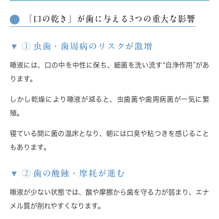
「口の乾き」が歯に与える3つの重大な影響
① 虫歯・歯周病のリスクが激増
唾液には、口の中を中性に保ち、細菌を洗い流す“自浄作用”があ
ります。
しかし乾燥により唾液が減ると、
虫歯菌や歯周病菌が一気に繁
殖
。
寝ている間に菌の温床となり、朝には口臭や粘つきを感じること
もあります。
② 歯の酸蝕・摩耗が進む
唾液が少ない状態では、酸や摩擦から歯を守る力が弱まり、
エナ
メル質が削れやすく
なります。