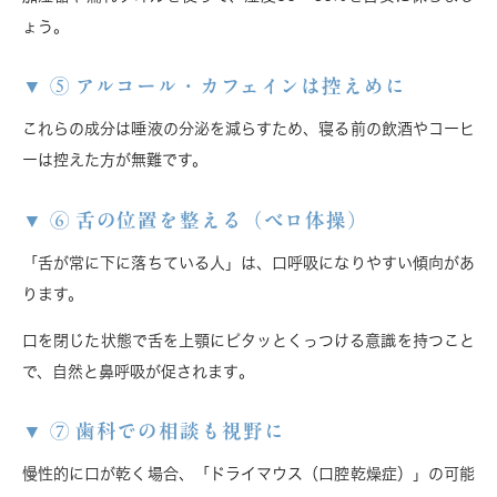
ょう。
⑤ アルコール・カフェインは控えめに
これらの成分は唾液の分泌を減らすため、
寝る前の飲酒やコーヒ
ーは控えた方が無難
です。
⑥ 舌の位置を整える（ベロ体操）
「舌が常に下に落ちている人」は、口呼吸になりやすい傾向があ
ります。
口を閉じた状態で舌を上顎にピタッとくっつける意識を持つこと
で、
自然と鼻呼吸が促されます
。
⑦ 歯科での相談も視野に
慢性的に口が乾く場合、「ドライマウス（口腔乾燥症）」の可能