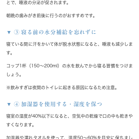
とで、唾液の分泌が促されます。
朝晩の歯みがき前後に行うのがおすすめです。
③ 寝る前の水分補給を忘れずに
寝ている間に汗をかいて体が脱水状態になると、唾液も減少しま
す。
コップ1杯（150〜200ml）の水を飲んでから寝る習慣をつけま
しょう。
※飲みすぎは夜間のトイレに起きる原因になるため注意。
④ 加湿器を使用する・湿度を保つ
寝室の湿度が40%以下になると、空気中の乾燥で口の中も乾きや
すくなります。
加湿器や濡れタオルを使って、
湿度50〜60%を目安
に保ちまし