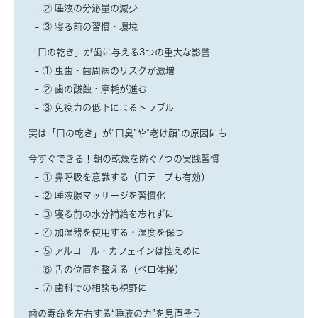
② 唾液の分泌量の減少
③ 寝る前の習慣・環境
「口の乾き」が歯に与える3つの重大な影響
① 虫歯・歯周病のリスクが激増
② 歯の酸蝕・摩耗が進む
③ 免疫力の低下によるトラブル
実は「口の乾き」が“口臭”や“老け顔”の原因にも
今すぐできる！朝の乾燥を防ぐ7つの実践習慣
① 鼻呼吸を意識する（口テープも有効）
② 唾液腺マッサージを習慣化
③ 寝る前の水分補給を忘れずに
④ 加湿器を使用する・湿度を保つ
⑤ アルコール・カフェインは控えめに
⑥ 舌の位置を整える（ベロ体操）
⑦ 歯科での相談も視野に
歯の寿命を左右する“唾液の力”を見直そう