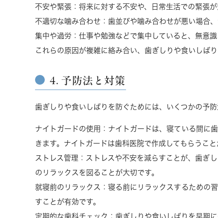
不安や緊張
：将来に対する不安や、日常生活での緊張が
不適切な噛み合わせ
：歯並びや噛み合わせが悪い場合、
集中や過労
：仕事や勉強などで集中していると、無意識
これらの原因が複雑に絡み合い、歯ぎしりや食いしばり
4. 予防法と対策
歯ぎしりや食いしばりを防ぐためには、いくつかの予防
ナイトガードの使用
：ナイトガードは、寝ている間に歯
きます。ナイトガードは歯科医院で作成してもらうこと
ストレス管理
：ストレスや不安を減らすことが、歯ぎし
のリラックスを図ることが大切です。
就寝前のリラックス
：寝る前にリラックスするための習
すことが有効です。
定期的な歯科チェック
：歯ぎしりや食いしばりを早期に