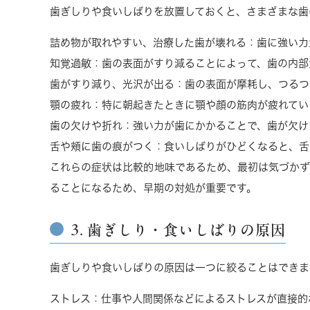
歯ぎしりや食いしばりを放置しておくと、さまざまな歯
詰め物が取れやすい、治療した歯が壊れる
：歯に強い力
知覚過敏
：歯の表面がすり減ることによって、歯の内部
歯がすり減り、光沢が出る
：歯の表面が摩耗し、つるつ
顎の疲れ
：特に朝起きたときに顎や顔の筋肉が疲れてい
歯の欠けや折れ
：強い力が歯にかかることで、歯が欠け
舌や頬に歯の痕がつく
：食いしばりがひどくなると、舌
これらの症状は比較的地味であるため、最初は気づかず
ることになるため、早期の対処が重要です。
3. 歯ぎしり・食いしばりの原因
歯ぎしりや食いしばりの原因は一つに絞ることはできま
ストレス
：仕事や人間関係などによるストレスが直接的