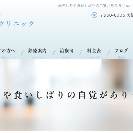
歯ぎしりや食いしばりの自覚がありません…
〒560-0005 
ての方へ
診療案内
治療例
料金表
ブログ
 First
Medical
Case
Price List
Blog
りや食いしばりの自覚があり