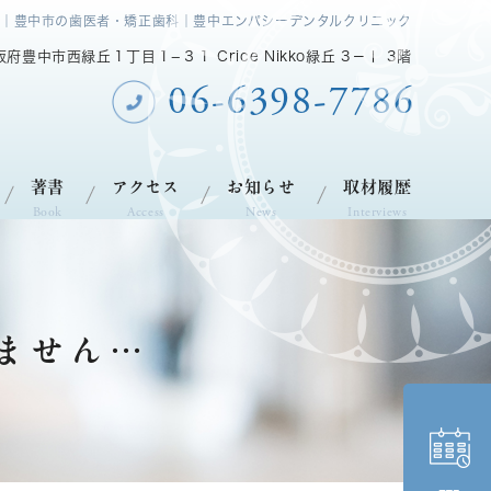
｜豊中市の歯医者・矯正歯科｜豊中エンパシーデンタルクリニック
大阪府豊中市西緑丘１丁目１−３１ Crice Nikko緑丘 3－Ⅰ 3階
06-6398-7786
著書
アクセス
お知らせ
取材履歴
Book
Access
News
Interviews
ません…