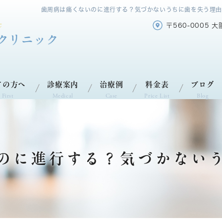
歯周病は痛くないのに進行する？気づかないうちに歯を失う理由
〒560-0005 
ての方へ
診療案内
治療例
料金表
ブログ
 First
Medical
Case
Price List
Blog
のに進行する？気づかない