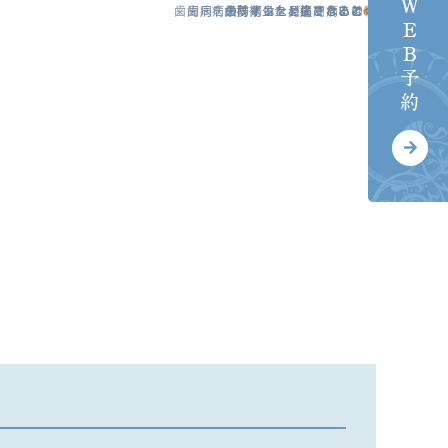
歯周病を予防するためにできること
歯周病のサインを見逃さないで！
歯科衛生士よりひとこと
歯周病はなぜ痛くないの？
歯周病とは？
まとめ