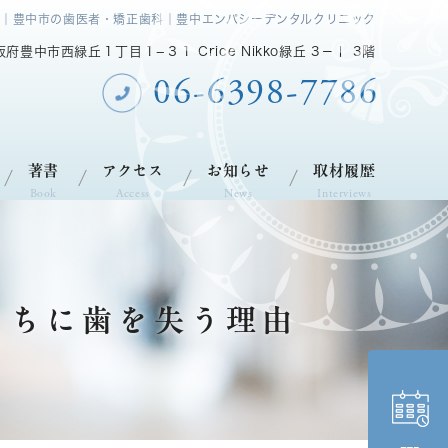
｜豊中市の歯医者・矯正歯科｜豊中エンパシーデンタルクリニック
大阪府豊中市西緑丘１丁目１−３１ Crice Nikko緑丘 3－Ⅰ 3階
06-6398-7786
著書
アクセス
お知らせ
取材履歴
Book
Access
News
Interviews
うちに歯を失う理由