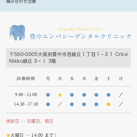
噛み合わせ治療
〒560-0005
大阪府豊中市西緑丘１丁目１−３１ Crice
Nikko緑丘 3－Ⅰ 3階
診療時間
月
火
水
木
金
土
日
9:00 - 13:00
●
★
●
●
●
●
／
14:30 - 17:30
●
／
●
●
●
◆
／
休診日 … 日曜日、祝日
14:00
★
火曜日 …
まで｜